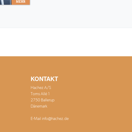
MEHR
KONTAKT
Hachez A/S
Toms Allé 1
2750 Ballerup
Dänemark
E-Mail