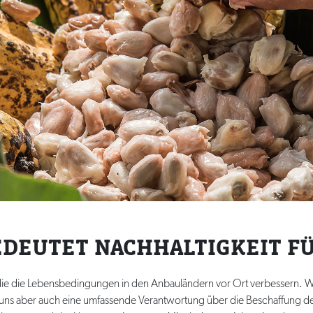
EDEUTET NACHHALTIGKEIT FÜ
 die die Lebensbedingungen in den Anbauländern vor Ort verbessern. Wi
 für uns aber auch eine umfassende Verantwortung über die Beschaffung